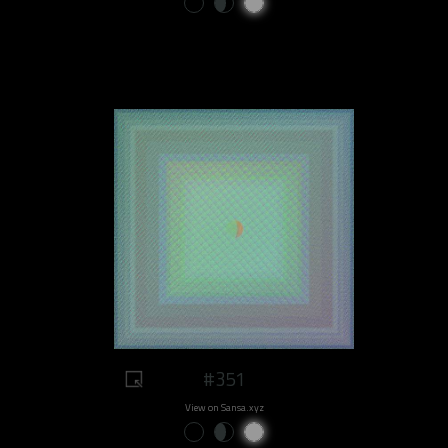
#351
View on Sansa.xyz