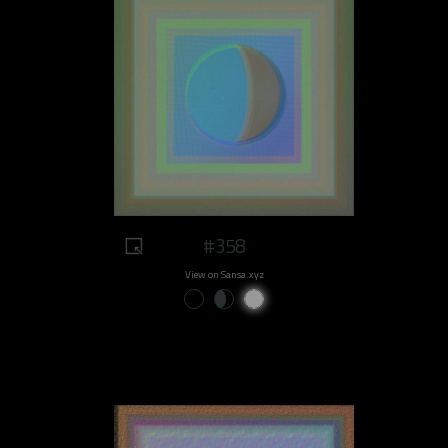
#358
View on Sansa.xyz