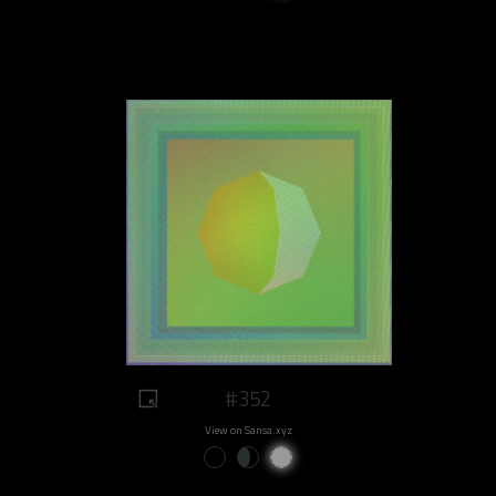
#352
View on Sansa.xyz