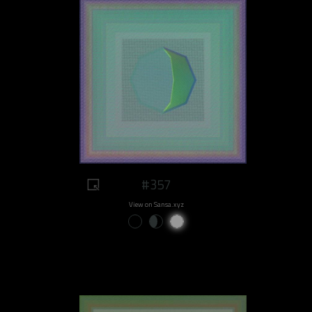
#357
View on Sansa.xyz