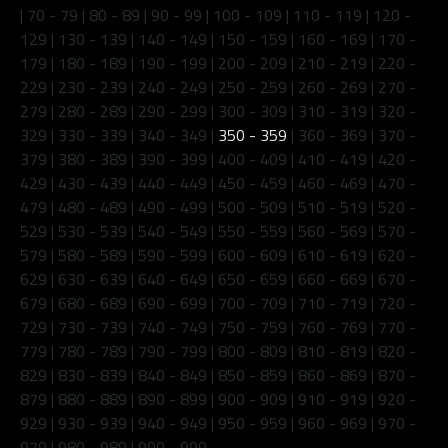
|
70 - 79
|
80 - 89
|
90 - 99
|
100 - 109
|
110 - 119
|
120 -
129
|
130 - 139
|
140 - 149
|
150 - 159
|
160 - 169
|
170 -
179
|
180 - 189
|
190 - 199
|
200 - 209
|
210 - 219
|
220 -
229
|
230 - 239
|
240 - 249
|
250 - 259
|
260 - 269
|
270 -
279
|
280 - 289
|
290 - 299
|
300 - 309
|
310 - 319
|
320 -
329
|
330 - 339
|
340 - 349
|
350 - 359
|
360 - 369
|
370 -
379
|
380 - 389
|
390 - 399
|
400 - 409
|
410 - 419
|
420 -
429
|
430 - 439
|
440 - 449
|
450 - 459
|
460 - 469
|
470 -
479
|
480 - 489
|
490 - 499
|
500 - 509
|
510 - 519
|
520 -
529
|
530 - 539
|
540 - 549
|
550 - 559
|
560 - 569
|
570 -
579
|
580 - 589
|
590 - 599
|
600 - 609
|
610 - 619
|
620 -
629
|
630 - 639
|
640 - 649
|
650 - 659
|
660 - 669
|
670 -
679
|
680 - 689
|
690 - 699
|
700 - 709
|
710 - 719
|
720 -
729
|
730 - 739
|
740 - 749
|
750 - 759
|
760 - 769
|
770 -
779
|
780 - 789
|
790 - 799
|
800 - 809
|
810 - 819
|
820 -
829
|
830 - 839
|
840 - 849
|
850 - 859
|
860 - 869
|
870 -
879
|
880 - 889
|
890 - 899
|
900 - 909
|
910 - 919
|
920 -
929
|
930 - 939
|
940 - 949
|
950 - 959
|
960 - 969
|
970 -
979
|
980 - 989
|
990 - 999