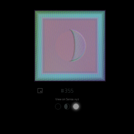
#355
View on Sansa.xyz