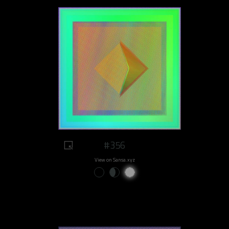
#356
View on Sansa.xyz