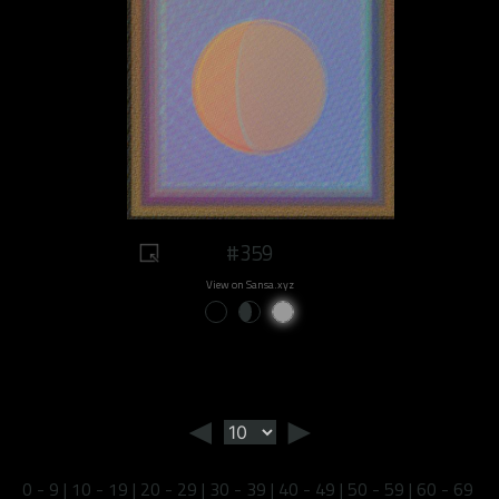
#359
View on Sansa.xyz
◄
►
0 - 9
|
10 - 19
|
20 - 29
|
30 - 39
|
40 - 49
|
50 - 59
|
60 - 69