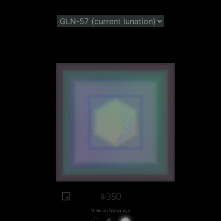
#350
View on Sansa.xyz